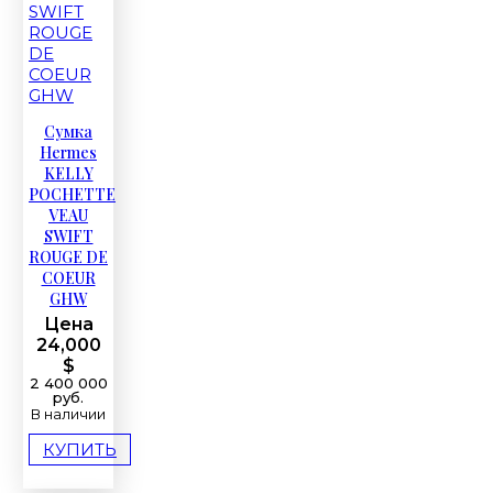
Сумка
Hermes
KELLY
POCHETTE
VEAU
SWIFT
ROUGE DE
COEUR
GHW
Цена
24,000
$
2 400 000
руб.
В наличии
КУПИТЬ